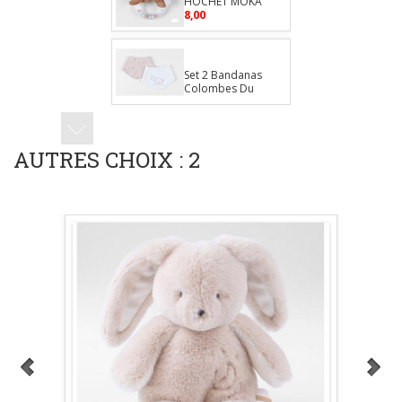
HOCHET MOKA
8,00
Set 2 Bandanas
Colombes Du
Bonheur
11,50
TIDOU BALI
AUTRES CHOIX : 2
17,00
TIDOU BALI
NOISETTE
17,00
TIDOU SNOW
17,00
Peluche
25 cm BALI
17,00